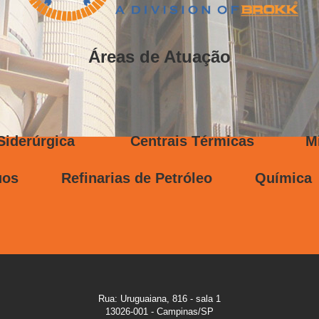
Áreas de Atuação
rúrgica Centrais Térmicas Min
síduos Refinarias de Petróleo Químic
Rua: Uruguaiana, 816 - sala 1
13026-001 - Campinas/SP