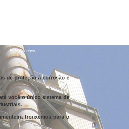
Fale Conosco
mas de proteção à corrosão e
até você o único sistema de
striais.​
imenteira trouxemos para o