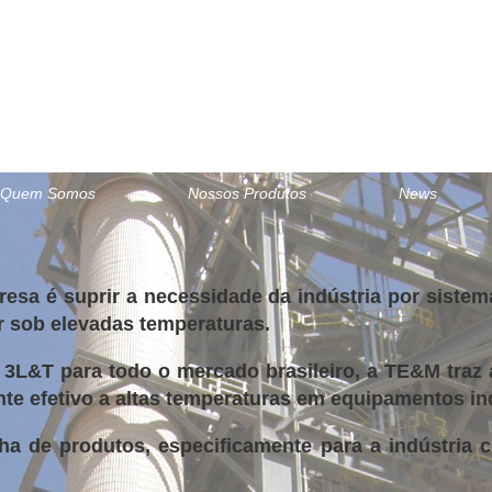
Quem Somos
Nossos Produtos
News
resa é suprir a necessidade da indústria por siste
r sob elevadas temperaturas.
 3L&T para todo o mercado brasileiro, a TE&M traz 
te efetivo a altas temperaturas em equipamentos indu
a de produtos, especificamente para a indústria c