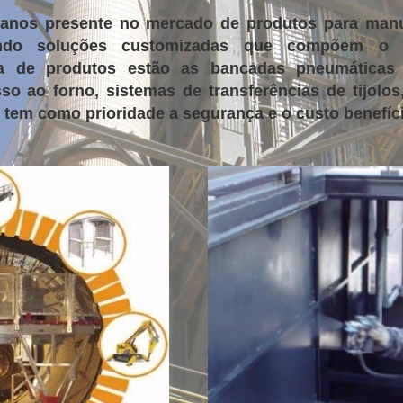
0 anos presente no mercado de produtos para manu
ando soluções customizadas que compõem o
nha de produtos estão as bancadas pneumáticas 
so ao forno, sistemas de transferências de tijolos
s tem como prioridade a segurança e o custo benefíci