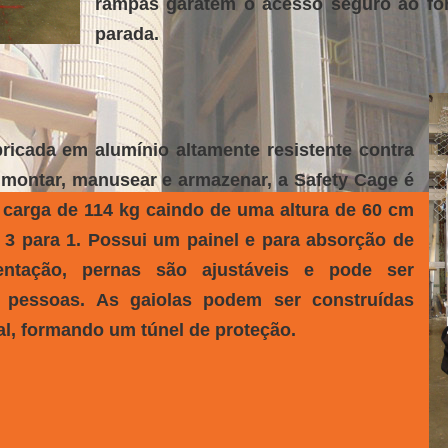
rampas garatem o acesso seguro ao fo
parada.
ricada em alumínio altamente resistente contra
 montar, manusear e armazenar, a Safety Cage é
 carga de 114 kg caindo de uma altura de 60 cm
 3 para 1. Possui um painel e para absorção de
entação, pernas são ajustáveis e pode ser
 pessoas. As gaiolas podem ser construídas
l, formando um túnel de proteção.