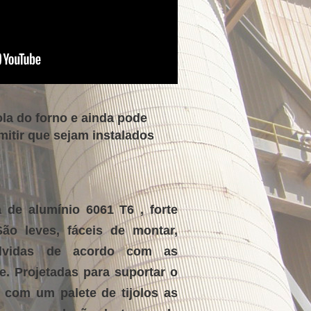
ola do forno e ainda pode
itir que sejam instalados
de alumínio 6061 T6 , forte
o leves, fáceis de montar,
olvidas de acordo com as
e. Projetadas para suportar o
 com um palete de tijolos as