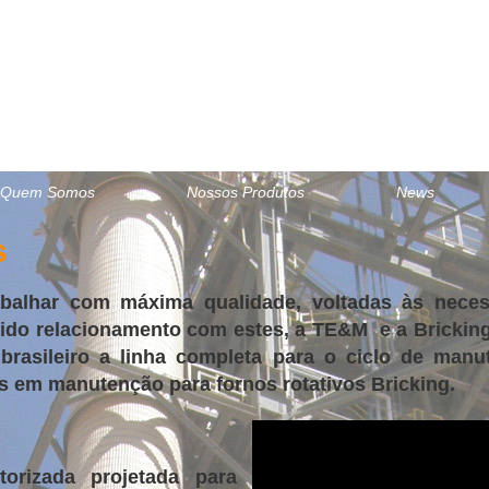
Quem Somos
Nossos Produtos
News
s
alhar com máxima qualidade, voltadas às neces
lido relacionamento com estes, a TE&M e a Brickin
brasileiro a linha completa para o ciclo de manu
s em manutenção para fornos rotativos Bricking.
torizada projetada para