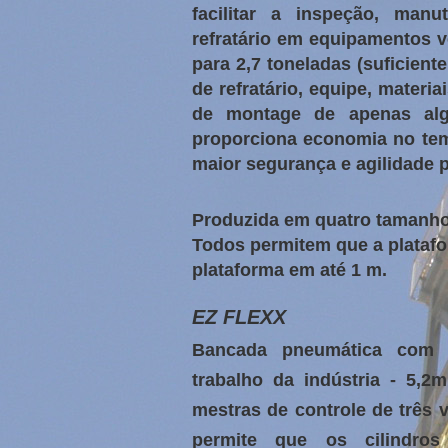
facilitar a inspeção, man
refratário em equipamentos v
para 2,7 toneladas (suficient
de refratário, equipe, materi
de montage de apenas alg
proporciona economia no tem
maior segurança e agilidade p
Produzida em quatro tamanhos:
Todos permitem que a platafo
plataforma em até 1 m.
EZ FLEXX
Bancada pneumática com 
trabalho da indústria - 5,2
mestras de controle de três 
permite que os cilindro