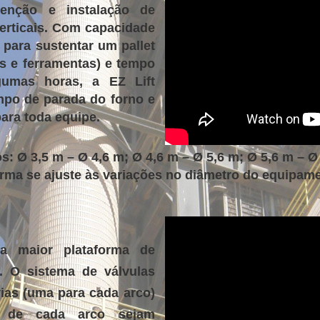
utenção e instalação de
erticais. Com capacidade
e para sustentar um pallet
ais e ferramentas) e tempo
umas horas, a EZ Lift
po de parada do forno e
ara toda equipe.
 Ø 3,5 m – Ø 4,6 m; Ø 4,6 m – Ø 5,6 m; Ø 5,6 m – Ø 
rma se ajuste às variações no diâmetro do equipam
a maior plataforma de
m. O sistema de válvulas
vias (uma para cada arco)
s de cada arco sejam