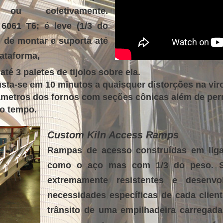
 ou coletivamente.
6061 T6; é leve (1/3 do
il de montar e suporta até
lataforma,
té 3 paletes de tijolos sobre ela.
sta-se em 10 minutos a quaisquer distorções na vir
iâmetros dos fornos com seções cônicas além de perm
mo tempo.
Custom Kiln Access Ramps
Rampas de acesso construídas em liga 
como o aço mas com 1/3 do peso. Sã
extremamente resistentes e desenv
necessidades específicas de cada client
trânsito de uma empilhadeira carregada