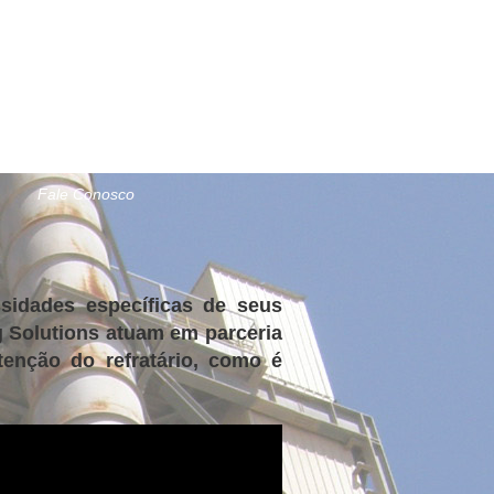
Fale Conosco
sidades específicas de seus
g Solutions atuam em parceria
tenção do refratário, como é